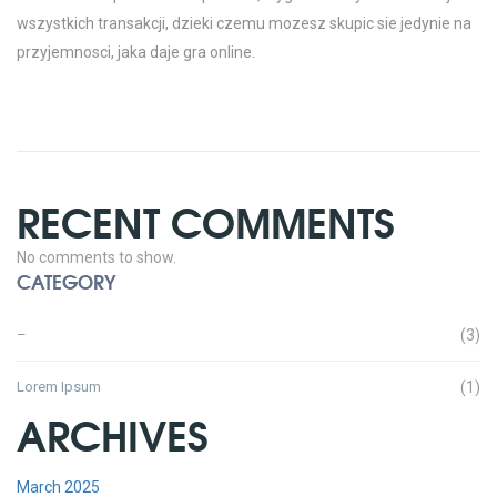
wszystkich transakcji, dzieki czemu mozesz skupic sie jedynie na
przyjemnosci, jaka daje gra online.
RECENT COMMENTS
No comments to show.
CATEGORY
–
(3)
Lorem Ipsum
(1)
ARCHIVES
March 2025