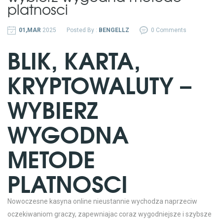
platnosci
01,MAR
2025
Posted By :
BENGELLZ
0 Comments
BLIK, KARTA,
KRYPTOWALUTY –
WYBIERZ
WYGODNA
METODE
PLATNOSCI
Nowoczesne kasyna online nieustannie wychodza naprzeciw
oczekiwaniom graczy, zapewniajac coraz wygodniejsze i szybsze