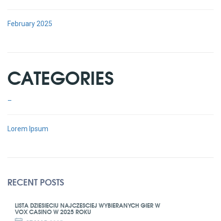
February 2025
CATEGORIES
–
Lorem Ipsum
RECENT POSTS
LISTA DZIESIECIU NAJCZESCIEJ WYBIERANYCH GIER W
VOX CASINO W 2025 ROKU