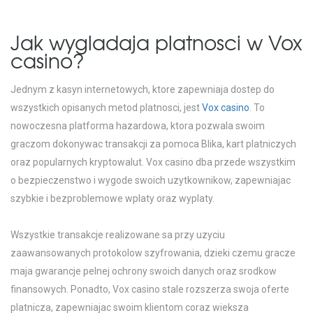
Jak wygladaja platnosci w Vox
casino?
Jednym z kasyn internetowych, ktore zapewniaja dostep do
wszystkich opisanych metod platnosci, jest
Vox casino
. To
nowoczesna platforma hazardowa, ktora pozwala swoim
graczom dokonywac transakcji za pomoca Blika, kart platniczych
oraz popularnych kryptowalut. Vox casino dba przede wszystkim
o bezpieczenstwo i wygode swoich uzytkownikow, zapewniajac
szybkie i bezproblemowe wplaty oraz wyplaty.
Wszystkie transakcje realizowane sa przy uzyciu
zaawansowanych protokolow szyfrowania, dzieki czemu gracze
maja gwarancje pelnej ochrony swoich danych oraz srodkow
finansowych. Ponadto, Vox casino stale rozszerza swoja oferte
platnicza, zapewniajac swoim klientom coraz wieksza